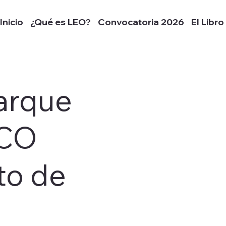
Inicio
¿Qué es LEO?
Convocatoria 2026
El Libro
arque
SCO
to de